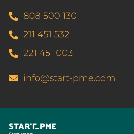
808 500 130
211 451 532
221 451 003
info@start-pme.com