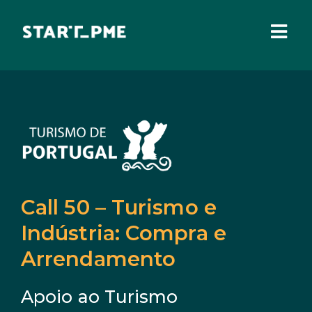
Skip
to
content
Togg
Navi
SOBRE NÓS
Incentivos Financeiros
Fundo Santa Casa
Pares 3.0
Comissão Europeia
Call 50 – Turismo e
Benefícios Fiscais
Indústria: Compra e
Administração Local
Arrendamento
IEFP
Apoio ao Turismo
Madeira