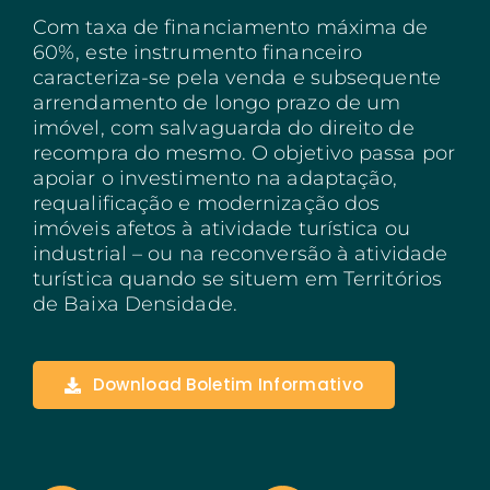
Com taxa de financiamento máxima de
Açores
60%, este instrumento financeiro
caracteriza-se pela venda e subsequente
Algarve
arrendamento de longo prazo de um
imóvel, com salvaguarda do direito de
PRR
recompra do mesmo. O objetivo passa por
Turismo de Portugal
apoiar o investimento na adaptação,
requalificação e modernização dos
PEPAC Agricultura
imóveis afetos à atividade turística ou
industrial – ou na reconversão à atividade
Portugal 2030
turística quando se situem em Territórios
de Baixa Densidade.
SERVIÇOS
ABRIR UM NEGÓCIO
Download Boletim Informativo
ECOSSISTEMA
NOTÍCIAS
CONTACTOS