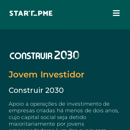
Skip
to
content
Togg
Navi
SOBRE NÓS
Incentivos Financeiros
Fundo Santa Casa
Pares 3.0
Jovem Investidor
Comissão Europeia
Construir 2030
Benefícios Fiscais
Apoio a operações de investimento de
Administração Local
empresas criadas há menos de dois anos,
IEFP
cujo capital social seja detido
maioritariamente por jovens
Madeira