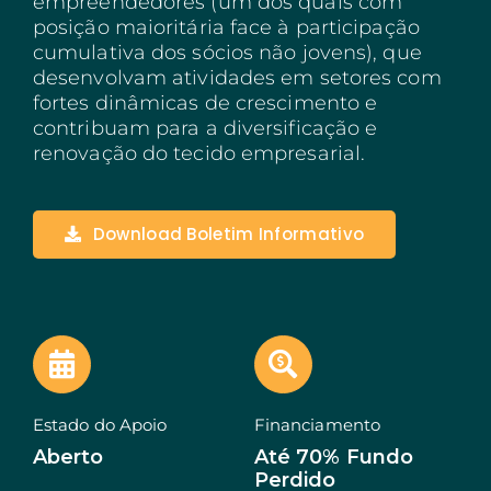
empreendedores (um dos quais com
posição maioritária face à participação
Açores
cumulativa dos sócios não jovens), que
desenvolvam atividades em setores com
Algarve
fortes dinâmicas de crescimento e
contribuam para a diversificação e
PRR
renovação do tecido empresarial.
Turismo de Portugal
PEPAC Agricultura
Download Boletim Informativo
Portugal 2030
SERVIÇOS
ABRIR UM NEGÓCIO
ECOSSISTEMA
Estado do Apoio
Financiamento
NOTÍCIAS
Aberto
Até 70% Fundo
Perdido
CONTACTOS