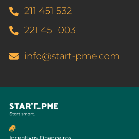
211 451 532
221 451 003
info@start-pme.com
Incentivos Financeiros