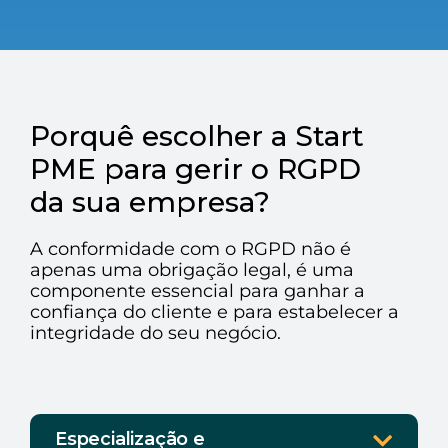
Açores
Algarve
PRR
Porquê escolher a Start
Turismo de Portugal
PME para gerir o RGPD
da sua empresa?
PEPAC Agricultura
Portugal 2030
A conformidade com o RGPD não é
apenas uma obrigação legal, é uma
SERVIÇOS
componente essencial para ganhar a
confiança do cliente e para estabelecer a
ABRIR UM NEGÓCIO
integridade do seu negócio.
ECOSSISTEMA
NOTÍCIAS
Especialização e
CONTACTOS