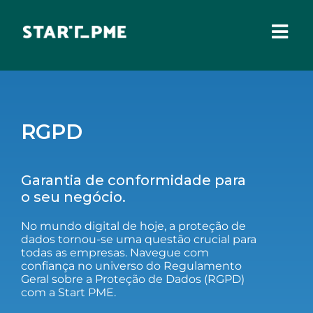
Skip
to
content
Togg
Navi
SOBRE NÓS
Incentivos Financeiros
RGPD
Fundo Santa Casa
Pares 3.0
Garantia de conformidade para
Comissão Europeia
o seu negócio.
Benefícios Fiscais
No mundo digital de hoje, a proteção de
dados tornou-se uma questão crucial para
Administração Local
todas as empresas. Navegue com
confiança no universo do Regulamento
Geral sobre a Proteção de Dados (RGPD)
IEFP
com a Start PME.
Madeira