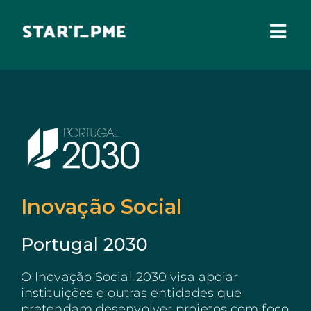
Skip
to
content
Togg
Navi
SOBRE NÓS
Incentivos Financeiros
Fundo Santa Casa
Pares 3.0
Comissão Europeia
Inovação Social
Benefícios Fiscais
Portugal 2030
Administração Local
O Inovação Social 2030 visa apoiar
IEFP
instituições e outras entidades que
Madeira
pretendam desenvolver projetos com foco