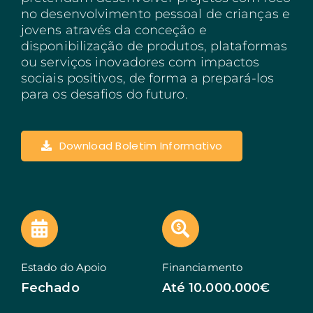
no desenvolvimento pessoal de crianças e
Açores
jovens através da conceção e
disponibilização de produtos, plataformas
Algarve
ou serviços inovadores com impactos
sociais positivos, de forma a prepará-los
PRR
para os desafios do futuro.
Turismo de Portugal
PEPAC Agricultura
Download Boletim Informativo
Portugal 2030
SERVIÇOS
ABRIR UM NEGÓCIO
ECOSSISTEMA
Estado do Apoio
Financiamento
NOTÍCIAS
Fechado
Até 10.000.000€
CONTACTOS