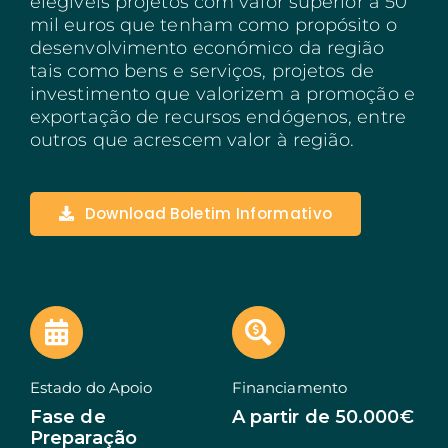
elegíveis projetos com valor superior a 50
mil euros que tenham como propósito o
Açores
desenvolvimento económico da região
tais como bens e serviços, projetos de
Algarve
investimento que valorizem a promoção e
exportação de recursos endógenos, entre
PRR
outros que acrescem valor à região.
Turismo de Portugal
PEPAC Agricultura
Download Boletim Informativo
Portugal 2030
SERVIÇOS
ABRIR UM NEGÓCIO
ECOSSISTEMA
Estado do Apoio
Financiamento
NOTÍCIAS
Fase de
A partir de 50.000€
Preparação
CONTACTOS