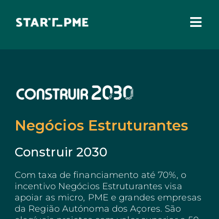
Skip
to
content
Togg
Navi
SOBRE NÓS
Incentivos Financeiros
Fundo Santa Casa
Pares 3.0
Negócios Estruturantes
Comissão Europeia
Construir 2030
Benefícios Fiscais
Com taxa de financiamento até 70%, o
Administração Local
incentivo Negócios Estruturantes visa
IEFP
apoiar as micro, PME e grandes empresas
da Região Autónoma dos Açores. São
Madeira