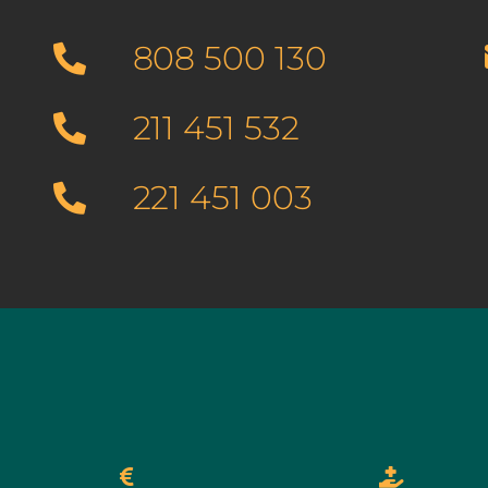
808 500 130
211 451 532
221 451 003