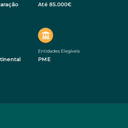
rial
paração
Até 85.000€
ledge
ção PME
lar
ego
 Territorial
Entidades Elegíveis
va: Baixa Densidade
tinental
PME