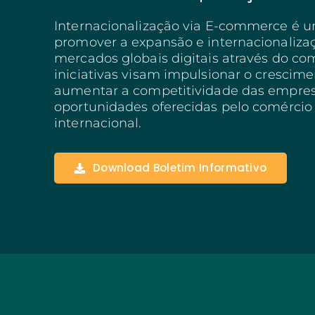
Negócios Estruturant
Internacionalização via E-commerce é u
Algarve
promover a expansão e internacionaliza
Inovação Social
mercados globais digitais através do com
SITECE – Economia Ci
iniciativas visam impulsionar o crescim
Investimentos Base Ter
aumentar a competitividade das empresa
oportunidades oferecidas pelo comércio 
internacional.
Download Boletim Informativo