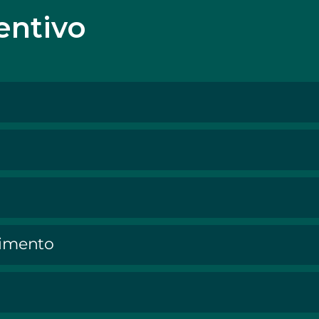
entivo
timento