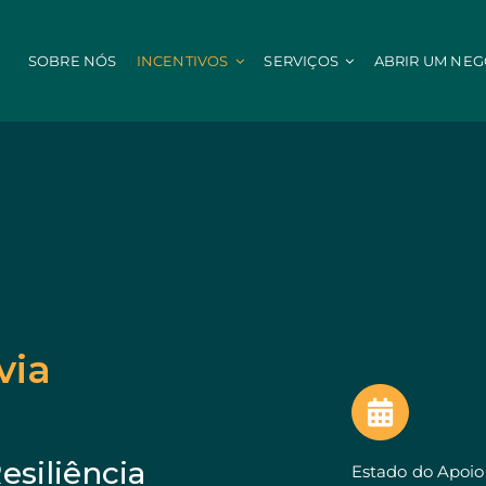
SOBRE NÓS
INCENTIVOS
SERVIÇOS
ABRIR UM NEG
IEFP
Administração 
nor
Estágio INICIAR
Digitalização Adm
Estágio + Talento
Eficiência Energé
Proteção Civil
PEPAC Agricultura
Portugal 2030
Terras Agrícolas e não Agrícolas
RH Qualificados
 Territorial
Apicultura para Biodiversidade
STEP: Operaçõe
de Empresas
Aconselhamento
STEP: Energia
via
Agrupamentos de Produtores
STEP: Digital e B
Modernização Agrícola
Eficiência e Desc
Agrícola: Desempenho Ambiental
StartUP Voucher
Prémio Instalação Jovens Agricultores
SIID: Vale Inovaç
l
esiliência
Jovens Agricultores
SIID: Demonstra
Estado do Apoio