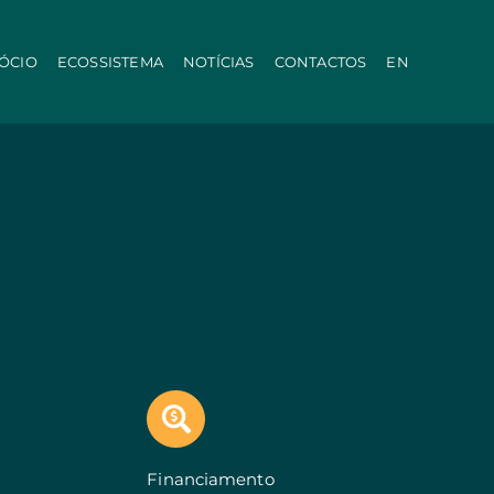
ÓCIO
ECOSSISTEMA
NOTÍCIAS
CONTACTOS
EN
Local
PRR
inistração Local
Linha Modernização da Agricultura
tica
Linha IA nas PMEs
Internacionalização E-Commerce
Voucher Startup
Indústria 4.0
Turismo Portugal
Crescer com o Turismo
s em Copromoção
+ Sustentável
Call 50: Compra e Arrendamento
iotecnologia
Qualificação Oferta
arbonização
Linha Microcrédito
Portugal Events
ão
dores (Co-promoção)
Financiamento