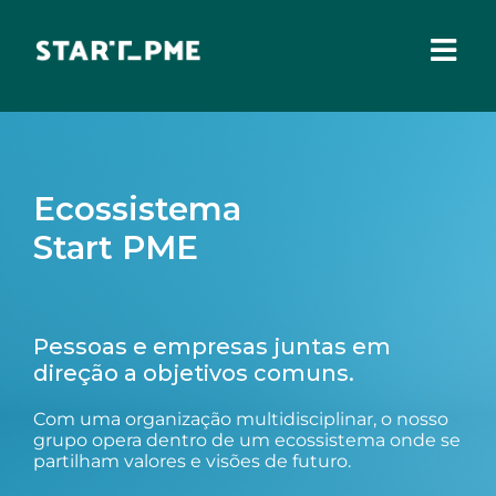
Skip
to
content
Togg
Navi
SOBRE NÓS
Incentivos Financeiros
Ecossistema
Fundo Santa Casa
Start PME
Pares 3.0
Comissão Europeia
Pessoas e empresas juntas em
Benefícios Fiscais
direção a objetivos comuns.
Administração Local
Com uma organização multidisciplinar, o nosso
grupo opera dentro de um ecossistema onde se
IEFP
partilham valores e visões de futuro.
Madeira