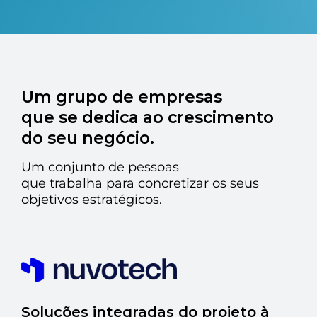
Açores
Algarve
PRR
Um grupo de empresas
Turismo de Portugal
que se dedica ao crescimento
do seu negócio.
PEPAC Agricultura
Um conjunto de pessoas
Portugal 2030
que trabalha para concretizar os seus
SERVIÇOS
objetivos estratégicos.
ABRIR UM NEGÓCIO
ECOSSISTEMA
NOTÍCIAS
Soluções integradas do projeto à
CONTACTOS