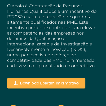
O apoio à Contratação de Recursos
Açores
Humanos Qualificados é um incentivo do
PT2030 e visa a integração de quadros
Algarve
altamente qualificados nas PME. Este
incentivo pretende contribuir para elevar
PRR
as competências das empresas nos
Turismo de Portugal
domínios da Qualificação e
Internacionalização e da Investigação e
PEPAC Agricultura
Desenvolvimento e Inovação (I&D&I),
numa perspectiva de reforço de
Portugal 2030
competitividade das PME num mercado
cada vez mais globalizado e competitivo.
SERVIÇOS
ABRIR UM NEGÓCIO
Download Boletim Informativo
ECOSSISTEMA
NOTÍCIAS
CONTACTOS