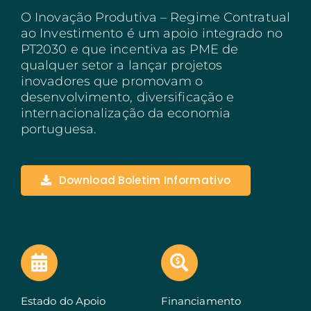
O Inovação Produtiva – Regime Contratual
Açores
ao Investimento é um apoio integrado no
PT2030 e que incentiva as PME de
Algarve
qualquer setor a lançar projetos
inovadores que promovam o
PRR
desenvolvimento, diversificação e
Turismo de Portugal
internacionalização da economia
portuguesa.
PEPAC Agricultura
Portugal 2030
Download Boletim Informativo
SERVIÇOS
ABRIR UM NEGÓCIO
ECOSSISTEMA
NOTÍCIAS
Estado do Apoio
Financiamento
CONTACTOS