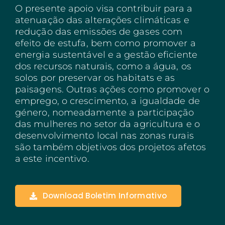
O presente apoio visa contribuir para a
Açores
atenuação das alterações climáticas e
redução das emissões de gases com
Algarve
efeito de estufa, bem como promover a
PRR
energia sustentável e a gestão eficiente
dos recursos naturais, como a água, os
Turismo de Portugal
solos por preservar os habitats e as
paisagens. Outras ações como promover o
PEPAC Agricultura
emprego, o crescimento, a igualdade de
género, nomeadamente a participação
Portugal 2030
das mulheres no setor da agricultura e o
SERVIÇOS
desenvolvimento local nas zonas rurais
são também objetivos dos projetos afetos
ABRIR UM NEGÓCIO
a este incentivo.
ECOSSISTEMA
NOTÍCIAS
Download Boletim Informativo
CONTACTOS