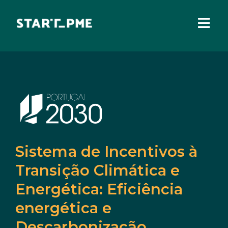
Skip
to
content
Togg
Navi
SOBRE NÓS
Incentivos Financeiros
Fundo Santa Casa
Pares 3.0
Comissão Europeia
Sistema de Incentivos à
Benefícios Fiscais
Transição Climática e
Administração Local
Energética: Eficiência
IEFP
energética e
Descarbonização
Madeira