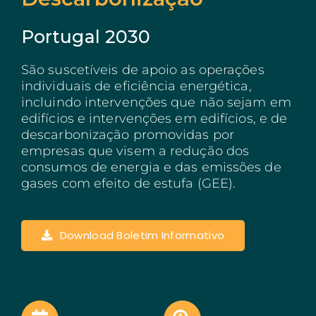
Açores
Portugal 2030
Algarve
São suscetíveis de apoio as operações
PRR
individuais de eficiência energética,
incluindo intervenções que não sejam em
Turismo de Portugal
edifícios e intervenções em edifícios, e de
descarbonização promovidas por
PEPAC Agricultura
empresas que visem a redução dos
consumos de energia e das emissões de
Portugal 2030
gases com efeito de estufa (GEE).
SERVIÇOS
ABRIR UM NEGÓCIO
Download Boletim Informativo
ECOSSISTEMA
NOTÍCIAS
CONTACTOS