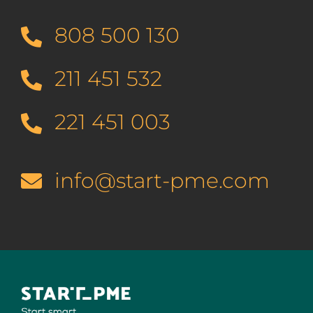
808 500 130
211 451 532
221 451 003
info@start-pme.com