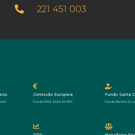
221 451 003
iros
Comissão Europeia
Fundo Santa 
ento
Fundo PME 2026: EUIPO
Fundo Rainha D. L
s
PRR
Benefícios Fis