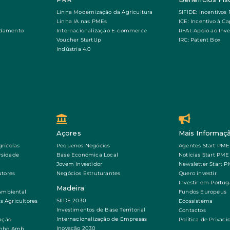
Linha Modernização da Agricultura
SIFIDE: Incentivos 
Linha IA nas PMEs
ICE: Incentivo à Ca
ndamento
Internacionalização E-commerce
RFAI: Apoio ao Inv
Voucher StartUp
IRC: Patent Box
Indústria 4.0
Açores
Mais Informaç
grícolas
Pequenos Negócios
Agentes Start PME
rsidade
Base Económica Local
Notícias Start PME
Jovem Investidor
Newsletter Start 
tores
Negócios Estruturantes
Quero investir
Investir em Portug
Madeira
Ambiental
Fundos Europeus
SIIDE 2030
s Agricultores
Ecossistema
Investimentos de Base Territorial
Contactos
Internacionalização de Empresas
ação
Política de Privac
Inovação 2030
nho Amb.