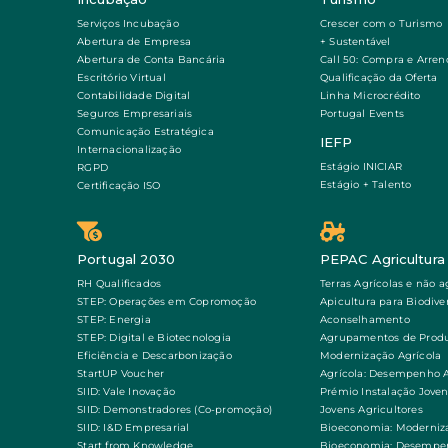
Serviços Incubação
Crescer com o Turismo
Abertura de Empresa
+ Sustentável
Abertura de Conta Bancária
Call 50: Compra e Arre
Escritório Virtual
Qualificação da Oferta
Contabilidade Digital
Linha Microcrédito
Seguros Empresariais
Portugal Events
Comunicação Estratégica
IEFP
Internacionalização
Estágio INICIAR
RGPD
Estágio + Talento
Certificação ISO
Portugal 2030
PEPAC Agricultura
RH Qualificados
Terras Agrícolas e não a
STEP: Operações em Copromoção
Apicultura para Biodive
STEP: Energia
Aconselhamento
STEP: Digital e Biotecnologia
Agrupamentos de Produ
Eficiência e Descarbonização
Modernização Agrícola
StartUP Voucher
Agrícola: Desempenho 
SIID: Vale Inovação
Prémio Instalação Joven
SIID: Demonstradores (Co-promoção)
Jovens Agricultores
SIID: I&D Empresarial
Bioeconomia: Moderniz
Start from Knowledge
Bioeconomia: Desempe