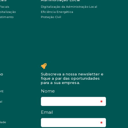
Fiscais
Digitalização da Administração Local
pitalização
Eficiência Energética
estimento
Proteção Civil
ão
Subscreva a nossa newsletter e
fique a par das oportunidades
para a sua empresa.
PME
al
idade