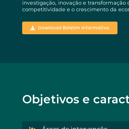
investigação, inovação e transformação d
Negócios Estruturant
competitividade e o crescimento da eco
Algarve
Inovação Social
SITECE – Economia Ci
Download Boletim Informativo
Investimentos Base Ter
Objetivos e caract