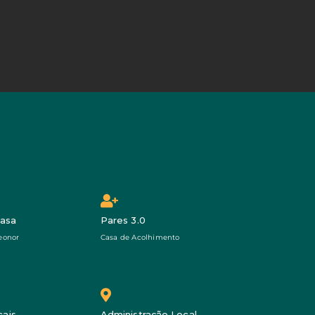
Casa
Pares 3.0
eonor
Casa de Acolhimento
cais
Administração Local