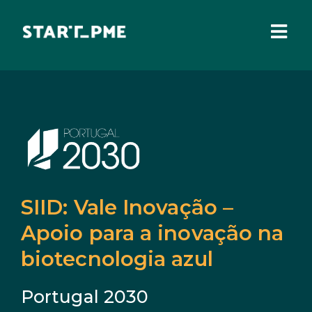
Skip
to
content
Togg
Navi
SOBRE NÓS
Incentivos Financeiros
Fundo Santa Casa
Pares 3.0
Comissão Europeia
SIID: Vale Inovação –
Benefícios Fiscais
Apoio para a inovação na
Administração Local
biotecnologia azul
IEFP
Portugal 2030
Madeira