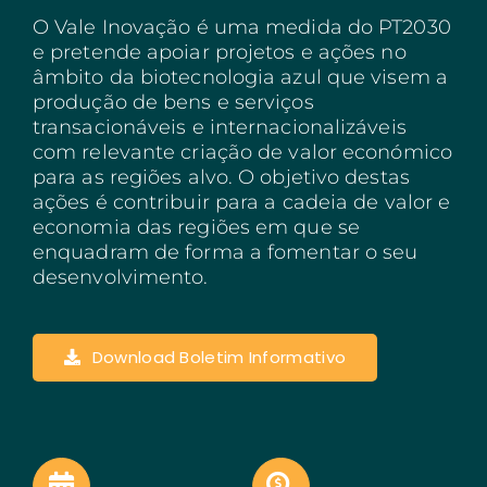
O Vale Inovação é uma medida do PT2030
Açores
e pretende apoiar projetos e ações no
âmbito da biotecnologia azul que visem a
Algarve
produção de bens e serviços
transacionáveis e internacionalizáveis
PRR
com relevante criação de valor económico
Turismo de Portugal
para as regiões alvo. O objetivo destas
ações é contribuir para a cadeia de valor e
PEPAC Agricultura
economia das regiões em que se
enquadram de forma a fomentar o seu
Portugal 2030
desenvolvimento.
SERVIÇOS
ABRIR UM NEGÓCIO
Download Boletim Informativo
ECOSSISTEMA
NOTÍCIAS
CONTACTOS