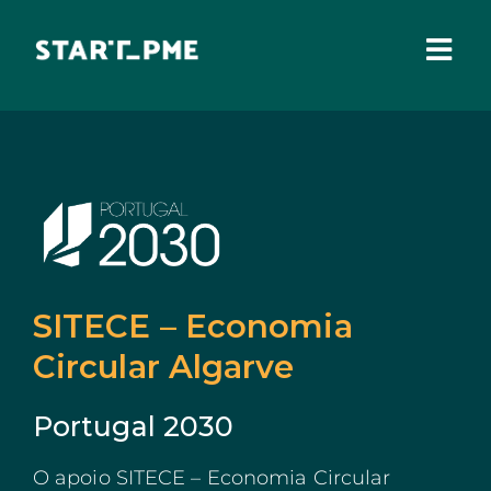
Skip
to
content
Togg
Navi
SOBRE NÓS
Incentivos Financeiros
Fundo Santa Casa
Pares 3.0
Comissão Europeia
SITECE – Economia
Benefícios Fiscais
Circular Algarve
Administração Local
Portugal 2030
IEFP
O apoio SITECE – Economia Circular
Madeira