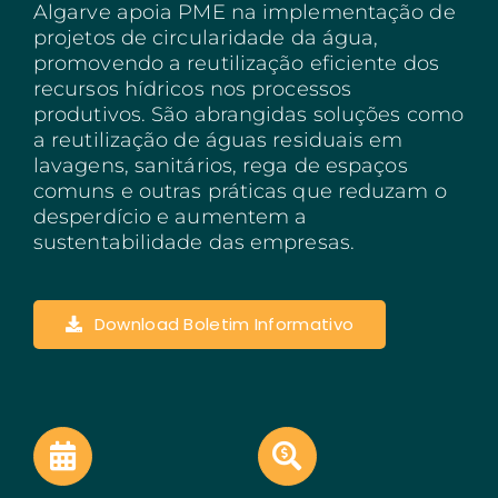
Algarve apoia PME na implementação de
projetos de circularidade da água,
Açores
promovendo a reutilização eficiente dos
Algarve
recursos hídricos nos processos
produtivos. São abrangidas soluções como
PRR
a reutilização de águas residuais em
lavagens, sanitários, rega de espaços
Turismo de Portugal
comuns e outras práticas que reduzam o
desperdício e aumentem a
PEPAC Agricultura
sustentabilidade das empresas.
Portugal 2030
SERVIÇOS
Download Boletim Informativo
ABRIR UM NEGÓCIO
ECOSSISTEMA
NOTÍCIAS
CONTACTOS