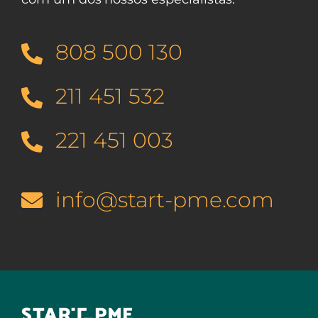
808 500 130
211 451 532
221 451 003
info@start-pme.com