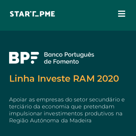
Skip
to
content
Togg
Navi
SOBRE NÓS
Incentivos Financeiros
Fundo Santa Casa
Pares 3.0
Linha Investe RAM 2020
Comissão Europeia
Benefícios Fiscais
Apoiar as empresas do setor secundário e
terciário da economia que pretendam
Administração Local
impulsionar investimentos produtivos na
Região Autónoma da Madeira
IEFP
Madeira