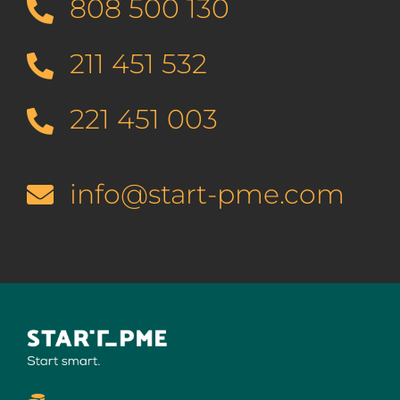
808 500 130
211 451 532
221 451 003
info@start-pme.com