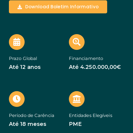
Download Boletim Informativo
Açores
Algarve
PRR
Turismo de Portugal
Prazo Global
Financiamento
PEPAC Agricultura
Até 12 anos
Até 4.250.000,00€
Portugal 2030
SERVIÇOS
ABRIR UM NEGÓCIO
ECOSSISTEMA
Período de Carência
Entidades Elegíveis
NOTÍCIAS
Até 18 meses
PME
CONTACTOS