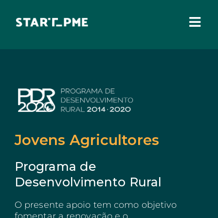
Skip
to
content
Togg
Navi
SOBRE NÓS
Incentivos Financeiros
Fundo Santa Casa
Pares 3.0
Comissão Europeia
Jovens Agricultores
Benefícios Fiscais
Programa de
Administração Local
Desenvolvimento Rural
IEFP
O presente apoio tem como objetivo
Madeira
fomentar a renovação e o