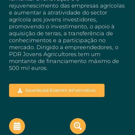
rejuvenescimento das empresas agrícolas
Açores
e aumentar a atratividade do sector
agrícola aos jovens investidores,
Algarve
promovendo o investimento, o apoio à
aquisição de terras, a transferência de
PRR
conhecimentos e a participação no
mercado. Dirigido a empreendedores, o
Turismo de Portugal
PDR Jovens Agricultores tem um
PEPAC Agricultura
montante de financiamento máximo de
500 mil euros.
Portugal 2030
SERVIÇOS
Download Boletim Informativo
ABRIR UM NEGÓCIO
ECOSSISTEMA
NOTÍCIAS
CONTACTOS