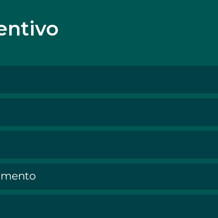
entivo
timento