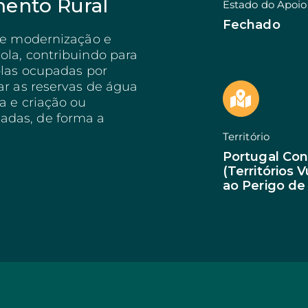
ento Rural
Estado do Apoio
Bioeconomia: Modernização
SIID: I&D Empresa
es
Bioeconomia: Desempenho Amb.
Start from Know
Fechado
Seguros
Qualificação PME
 de modernização e
Formação e Informação
Internacionaliza
ola, contribuindo para
rcular
Acompanhamento Técnico
SI Economia Circu
olas ocupadas por
ritorial
Investimentos não Produtivos
Criação de Empr
ar as reservas de água
Melhoramento Rec. Genéticos
Investimentos Base
a e criação ou
Transição Justa
adas, de forma a
Inovação Produti
Território
Portugal Con
(Territórios 
ao Perigo de