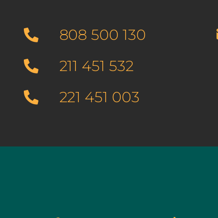
808 500 130
211 451 532
221 451 003