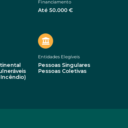
Financiamento
rial
ledge
Até 50.000 €
ção PME
lar
ego
 Territorial
va: Baixa Densidade
Entidades Elegíveis
tinental
Pessoas Singulares
Vulneráveis
Pessoas Coletivas
 Incêndio)