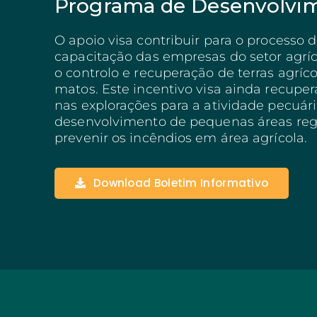
Programa de Desenvolvim
Negócios Estruturant
Algarve
O apoio visa contribuir para o processo
Inovação Social
capacitação das empresas do setor agríc
SITECE – Economia Ci
o controlo e recuperação de terras agríc
Investimentos Base Ter
matos. Este incentivo visa ainda recuper
nas explorações para a atividade pecuári
desenvolvimento de pequenas áreas reg
prevenir os incêndios em área agrícola.
Download Boletim Informativo