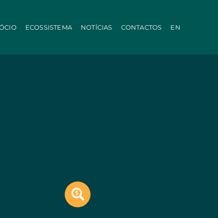
ÓCIO
ECOSSISTEMA
NOTÍCIAS
CONTACTOS
EN
Local
PRR
inistração Local
Linha Modernização da Agricultura
tica
Linha IA nas PMEs
Internacionalização E-Commerce
Voucher Startup
Indústria 4.0
Turismo Portugal
Crescer com o Turismo
s em Copromoção
+ Sustentável
Call 50: Compra e Arrendamento
iotecnologia
Qualificação Oferta
arbonização
Linha Microcrédito
Portugal Events
ão
dores (Co-promoção)