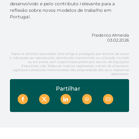
desenvolvido e pelo contributo relevante para a
reflexão sobre novos modelos de trabalho em
Portugal.
Frederico Almeida
03.02.2026
Todos os direitos reservados. Este artigo é protegido por direitos de autor
e não pode ser reproduzido, distribuído, transmitido ou utilizado, no todo
ou em parte, sem a permissão prévia por escrito de Equações
Exaustivas Lda. Todas as marcas registadas, nomes de empresas,
logotipos e produtos mencionados são propriedade dos seus respetivos
detentores.
Partilhar