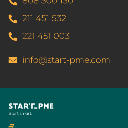
808 500 130
211 451 532
221 451 003
info@start-pme.com