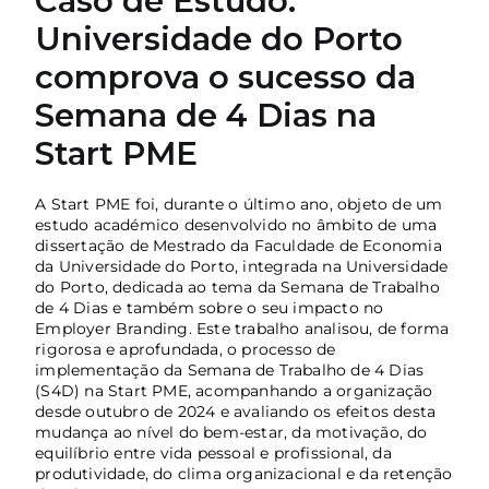
Caso de Estudo:
Universidade do Porto
Açores
comprova o sucesso da
Algarve
Semana de 4 Dias na
PRR
Start PME
Turismo de Portugal
A Start PME foi, durante o último ano, objeto de um
PEPAC Agricultura
estudo académico desenvolvido no âmbito de uma
dissertação de Mestrado da Faculdade de Economia
Portugal 2030
da Universidade do Porto, integrada na Universidade
do Porto, dedicada ao tema da Semana de Trabalho
SERVIÇOS
de 4 Dias e também sobre o seu impacto no
Employer Branding. Este trabalho analisou, de forma
rigorosa e aprofundada, o processo de
ABRIR UM NEGÓCIO
implementação da Semana de Trabalho de 4 Dias
(S4D) na Start PME, acompanhando a organização
ECOSSISTEMA
desde outubro de 2024 e avaliando os efeitos desta
mudança ao nível do bem-estar, da motivação, do
NOTÍCIAS
equilíbrio entre vida pessoal e profissional, da
produtividade, do clima organizacional e da retenção
CONTACTOS