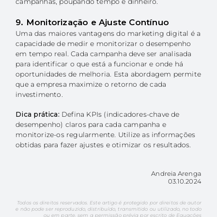
campanhas, poupando tempo e dinheiro.
9. Monitorização e Ajuste Contínuo
Uma das maiores vantagens do marketing digital é a
capacidade de medir e monitorizar o desempenho
em tempo real. Cada campanha deve ser analisada
para identificar o que está a funcionar e onde há
oportunidades de melhoria. Esta abordagem permite
que a empresa maximize o retorno de cada
investimento.
Dica prática:
Defina KPIs (indicadores-chave de
desempenho) claros para cada campanha e
monitorize-os regularmente. Utilize as informações
obtidas para fazer ajustes e otimizar os resultados.
Andreia Arenga
03.10.2024
Todos os direitos reservados. Este artigo é protegido por direitos de autor
e não pode ser reproduzido, distribuído, transmitido ou utilizado, no todo
ou em parte, sem a permissão prévia por escrito de Equações