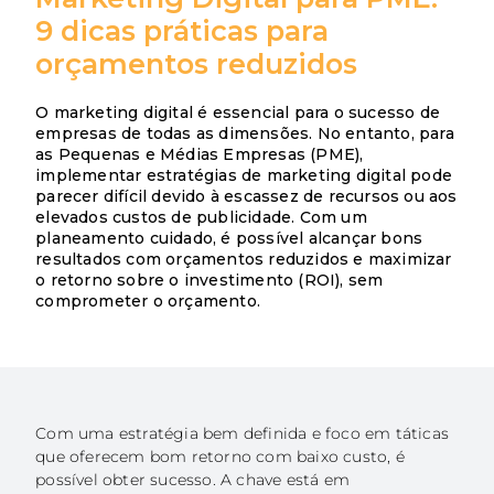
9 dicas práticas para
Açores
orçamentos reduzidos
Algarve
O marketing digital é essencial para o sucesso de
PRR
empresas de todas as dimensões. No entanto, para
as Pequenas e Médias Empresas (PME),
Turismo de Portugal
implementar estratégias de marketing digital pode
parecer difícil devido à escassez de recursos ou aos
elevados custos de publicidade. Com um
PEPAC Agricultura
planeamento cuidado, é possível alcançar bons
resultados com orçamentos reduzidos e maximizar
Portugal 2030
o retorno sobre o investimento (ROI), sem
comprometer o orçamento.
SERVIÇOS
ABRIR UM NEGÓCIO
ECOSSISTEMA
Com uma estratégia bem definida e foco em táticas
NOTÍCIAS
que oferecem bom retorno com baixo custo, é
possível obter sucesso. A chave está em
CONTACTOS