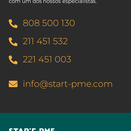
com um dos nossos especialistas.
808 500 130
211 451 532
221 451 003
info@start-pme.com