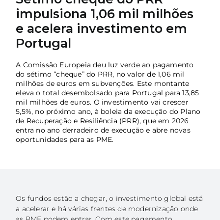
impulsiona 1,06 mil milhões
Açores
e acelera investimento em
Algarve
Portugal
PRR
A Comissão Europeia deu luz verde ao pagamento
do sétimo “cheque” do PRR, no valor de 1,06 mil
Turismo de Portugal
milhões de euros em subvenções. Este montante
eleva o total desembolsado para Portugal para 13,85
PEPAC Agricultura
mil milhões de euros. O investimento vai crescer
5,5%, no próximo ano, à boleia da execução do Plano
Portugal 2030
de Recuperação e Resiliência (PRR), que em 2026
entra no ano derradeiro de execução e abre novas
SERVIÇOS
oportunidades para as PME.
ABRIR UM NEGÓCIO
ECOSSISTEMA
NOTÍCIAS
Os fundos estão a chegar, o investimento global está
a acelerar e há várias frentes de modernização onde
CONTACTOS
as PME podem entrar. Com este pagamento,