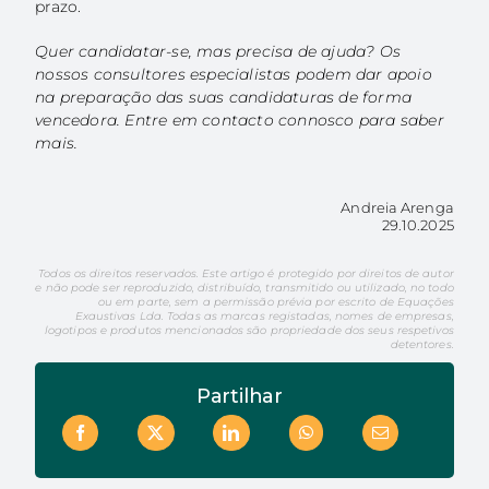
prazo.
Quer candidatar-se, mas precisa de ajuda? Os
nossos consultores especialistas podem dar apoio
na preparação das suas candidaturas de forma
vencedora. Entre em contacto connosco para saber
mais.
Andreia Arenga
29.10.2025
Todos os direitos reservados. Este artigo é protegido por direitos de autor
e não pode ser reproduzido, distribuído, transmitido ou utilizado, no todo
ou em parte, sem a permissão prévia por escrito de Equações
Exaustivas Lda. Todas as marcas registadas, nomes de empresas,
logotipos e produtos mencionados são propriedade dos seus respetivos
detentores.
Partilhar