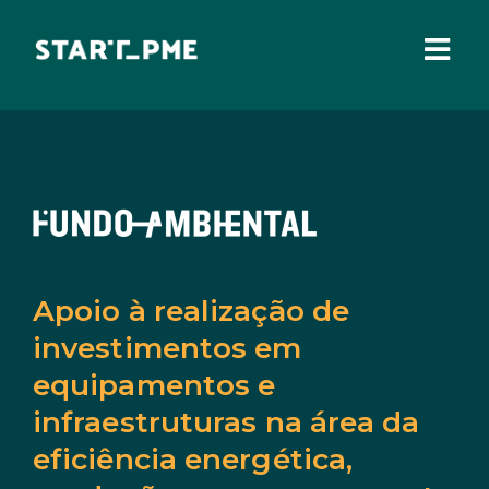
Skip
to
content
Togg
Navi
SOBRE NÓS
Incentivos Financeiros
Fundo Santa Casa
Pares 3.0
Comissão Europeia
Apoio à realização de
investimentos em
Benefícios Fiscais
equipamentos e
Administração Local
infraestruturas na área da
IEFP
eficiência energética,
Madeira