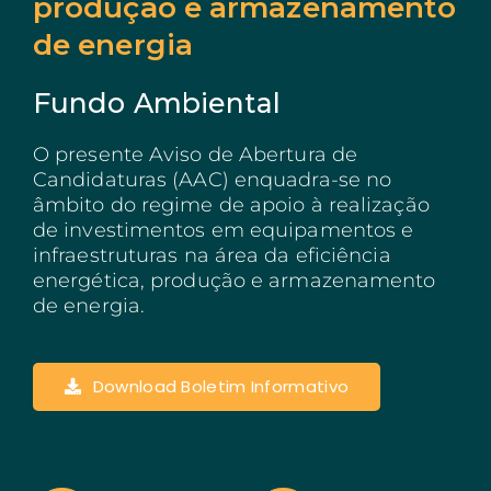
produção e armazenamento
de energia
Açores
Algarve
Fundo Ambiental
PRR
O presente Aviso de Abertura de
Turismo de Portugal
Candidaturas (AAC) enquadra-se no
âmbito do regime de apoio à realização
PEPAC Agricultura
de investimentos em equipamentos e
infraestruturas na área da eficiência
Portugal 2030
energética, produção e armazenamento
de energia.
SERVIÇOS
ABRIR UM NEGÓCIO
Download Boletim Informativo
ECOSSISTEMA
NOTÍCIAS
CONTACTOS