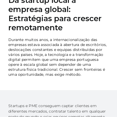
Da startup local à
empresa global:
Açores
Estratégias para crescer
Algarve
remotamente
PRR
Durante muitos anos, a internacionalização das
Turismo de Portugal
empresas estava associada à abertura de escritórios,
deslocações constantes e equipas distribuídas por
PEPAC Agricultura
vários países. Hoje, a tecnologia e a transformação
digital permitem que uma empresa portuguesa
Portugal 2030
opere à escala global sem depender de uma
estrutura física tradicional. Crescer sem fronteiras é
SERVIÇOS
uma oportunidade, mas exige método.
ABRIR UM NEGÓCIO
ECOSSISTEMA
NOTÍCIAS
Startups e PME conseguem captar clientes em
diferentes mercados, contratar talento em qualquer
CONTACTOS
parte do mundo e criar equipas remotas altamente