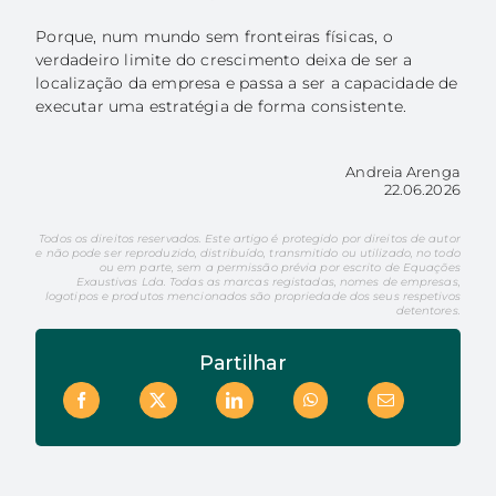
Porque, num mundo sem fronteiras físicas, o
verdadeiro limite do crescimento deixa de ser a
localização da empresa e passa a ser a capacidade de
executar uma estratégia de forma consistente.
Andreia Arenga
22.06.2026
Todos os direitos reservados. Este artigo é protegido por direitos de autor
e não pode ser reproduzido, distribuído, transmitido ou utilizado, no todo
ou em parte, sem a permissão prévia por escrito de Equações
Exaustivas Lda. Todas as marcas registadas, nomes de empresas,
logotipos e produtos mencionados são propriedade dos seus respetivos
detentores.
Partilhar